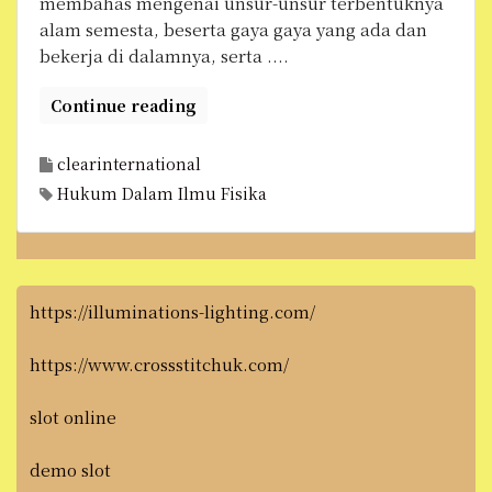
membahas mengenai unsur-unsur terbentuknya
alam semesta, beserta gaya gaya yang ada dan
bekerja di dalamnya, serta ....
Continue reading
clearinternational
Hukum Dalam Ilmu Fisika
https://illuminations-lighting.com/
https://www.crossstitchuk.com/
slot online
demo slot