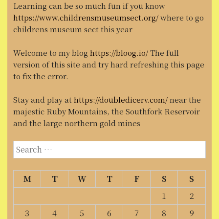
Learning can be so much fun if you know
https://www.childrensmuseumsect.org/
where to go
childrens museum sect this year
Welcome to my blog
https://bloog.io/
The full
version of this site and try hard refreshing this page
to fix the error.
Stay and play at
https://doubledicerv.com/
near the
majestic Ruby Mountains, the Southfork Reservoir
and the large northern gold mines
S
e
a
M
T
W
T
F
S
S
r
c
1
2
h
3
4
5
6
7
8
9
f