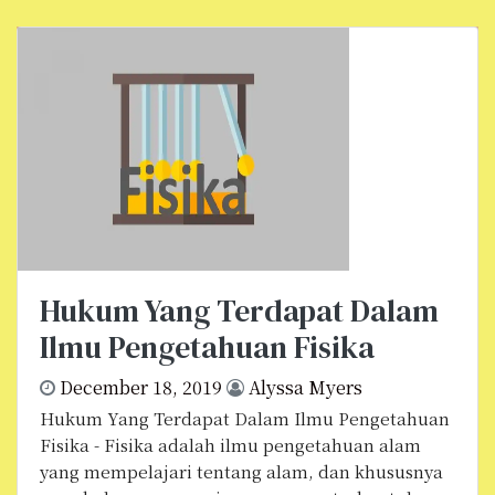
Hukum Yang Terdapat Dalam
Ilmu Pengetahuan Fisika
December 18, 2019
Alyssa Myers
Hukum Yang Terdapat Dalam Ilmu Pengetahuan
Fisika - Fisika adalah ilmu pengetahuan alam
yang mempelajari tentang alam, dan khususnya