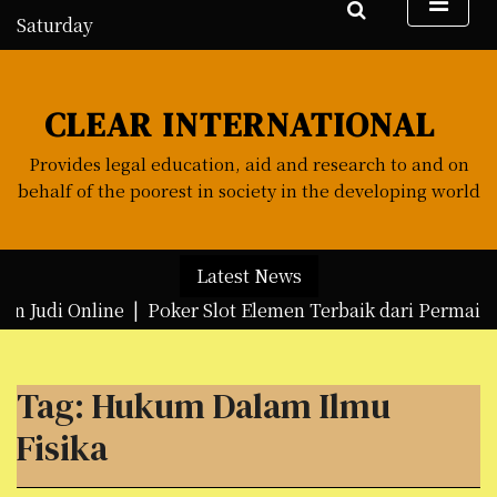
S
Saturday
k
August 8, 2026
i
8:06 am
p
CLEAR INTERNATIONAL
t
o
Provides legal education, aid and research to and on
c
behalf of the poorest in society in the developing world
o
n
t
Latest News
e
n
n Judi Online |
Poker Slot Elemen Terbaik dari Permainan
t
Tag:
Hukum Dalam Ilmu
Fisika