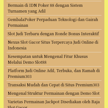
Bermain di IDN Poker 88 dengan Sistem
Turnamen yang Adil
GembalaPoker Perpaduan Teknologi dan Gairah
Permainan
Slot Judi Terbaru dengan Ronde Bonus Interaktif
Nexus Slot Gacor Situs Terpercaya Judi Online di
Indonesia
Kesempatan untuk Mengenal Fitur Khusus
Melalui Demo Slot88
Platform Judi Online Adil, Terbuka, dan Ramah di
Premium303
Transaksi Mudah dan Cepat di Situs Premium303
Mengenal Struktur Permainan dengan Demo Slot
Varietas Permainan Jackpot Disediakan oleh Raja
Slot Gacor