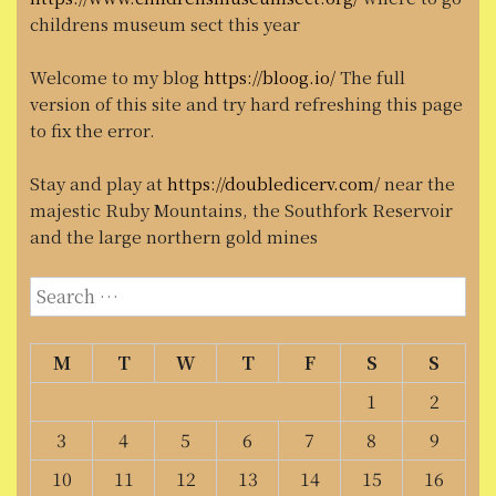
childrens museum sect this year
Welcome to my blog
https://bloog.io/
The full
version of this site and try hard refreshing this page
to fix the error.
Stay and play at
https://doubledicerv.com/
near the
majestic Ruby Mountains, the Southfork Reservoir
and the large northern gold mines
S
e
a
M
T
W
T
F
S
S
r
c
1
2
h
3
4
5
6
7
8
9
f
o
10
11
12
13
14
15
16