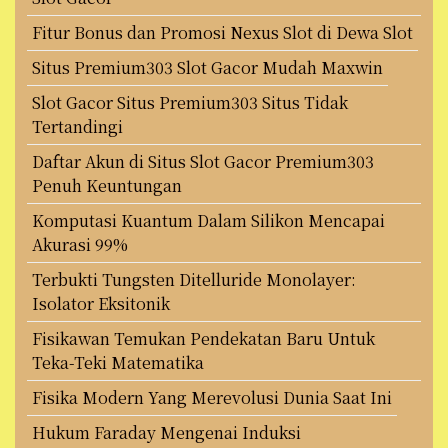
Fitur Bonus dan Promosi Nexus Slot di Dewa Slot
Situs Premium303 Slot Gacor Mudah Maxwin
Slot Gacor Situs Premium303 Situs Tidak
Tertandingi
Daftar Akun di Situs Slot Gacor Premium303
Penuh Keuntungan
Komputasi Kuantum Dalam Silikon Mencapai
Akurasi 99%
Terbukti Tungsten Ditelluride Monolayer:
Isolator Eksitonik
Fisikawan Temukan Pendekatan Baru Untuk
Teka-Teki Matematika
Fisika Modern Yang Merevolusi Dunia Saat Ini
Hukum Faraday Mengenai Induksi