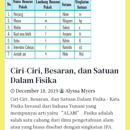
Ciri-Ciri, Besaran, dan Satuan
Dalam Fisika
December 18, 2019
Alyssa Myers
Ciri-Ciri, Besaran, dan Satuan Dalam Fisika - Kata
Fisika berasal dari bahasa Yunani yang
mempunyai arti yaitu “ALAM”. Fisika adalah
salah satu cabang dari ilmu pengetahuan alam
atau yang biasa disebut dengan singkatan IPA.