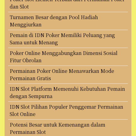
dan Slot
Turnamen Besar dengan Pool Hadiah
Menggiurkan
Pemain di IDN Poker Memiliki Peluang yang
Sama untuk Menang
Poker Online Menggabungkan Dimensi Sosial
Fitur Obrolan
Permainan Poker Online Menawarkan Mode
Permainan Gratis
IDN Slot Platform Memenuhi Kebutuhan Pemain
dengan Sempurna
IDN Slot Pilihan Populer Penggemar Permainan
Slot Online
Potensi Besar untuk Kemenangan dalam
Permainan Slot