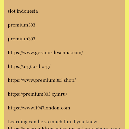
slot indonesia
premium303
premium303
https://www.geradordesenha.com/
https://arguard.org/
https://www.premium303.shop/
https://premium303.cymru/
https://www.1947london.com
Learning can be so much fun if you know
https://www.childrensmuseumsect.org/
where to go