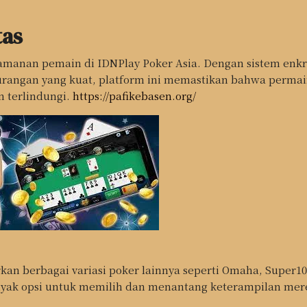
tas
manan pemain di IDNPlay Poker Asia. Dengan sistem enkr
urangan yang kuat, platform ini memastikan bahwa perma
n terlindungi.
https://pafikebasen.org/
n berbagai variasi poker lainnya seperti Omaha, Super10
yak opsi untuk memilih dan menantang keterampilan mer