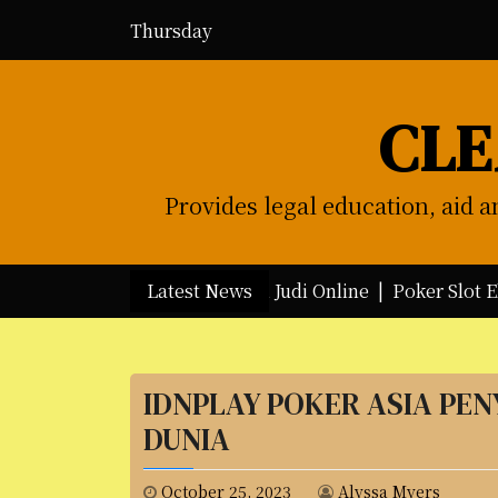
S
Thursday
k
August 6, 2026
i
3:49 pm
p
CLE
t
o
c
o
Provides legal education, aid a
n
t
e
ihan Favorit Banyak Pemain Judi Online |
Latest News
Poker Slot Elem
n
t
IDNPLAY POKER ASIA PEN
DUNIA
October 25, 2023
Alyssa Myers