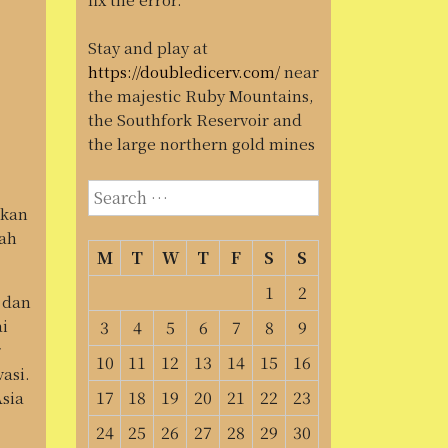
Stay and play at
https://doubledicerv.com/
near
the majestic Ruby Mountains,
the Southfork Reservoir and
the large northern gold mines
S
e
tkan
a
iah
M
T
W
T
F
S
S
r
c
1
2
, dan
h
i
3
4
5
6
7
8
9
f
r
o
10
11
12
13
14
15
16
asi.
r
17
18
19
20
21
22
23
Asia
:
24
25
26
27
28
29
30