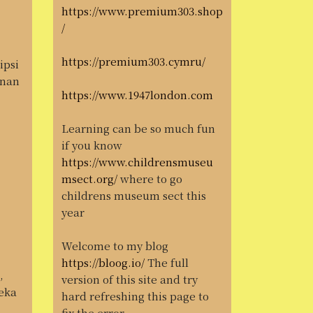
https://www.premium303.shop
/
https://premium303.cymru/
ipsi
inan
https://www.1947london.com
Learning can be so much fun
if you know
https://www.childrensmuseu
msect.org/
where to go
childrens museum sect this
year
Welcome to my blog
https://bloog.io/
The full
,
version of this site and try
eka
hard refreshing this page to
fix the error.