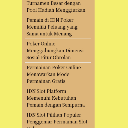
Turnamen Besar dengan
Pool Hadiah Menggiurkan
Pemain di IDN Poker
Memiliki Peluang yang
Sama untuk Menang
Poker Online
Menggabungkan Dimensi
Sosial Fitur Obrolan
Permainan Poker Online
Menawarkan Mode
Permainan Gratis
IDN Slot Platform
Memenuhi Kebutuhan
Pemain dengan Sempurna
IDN Slot Pilihan Populer
Penggemar Permainan Slot