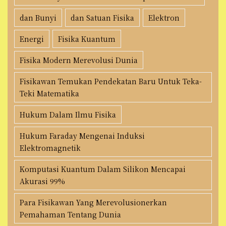
dan Bunyi
dan Satuan Fisika
Elektron
Energi
Fisika Kuantum
Fisika Modern Merevolusi Dunia
Fisikawan Temukan Pendekatan Baru Untuk Teka-
Teki Matematika
Hukum Dalam Ilmu Fisika
Hukum Faraday Mengenai Induksi
Elektromagnetik
Komputasi Kuantum Dalam Silikon Mencapai
Akurasi 99%
Para Fisikawan Yang Merevolusionerkan
Pemahaman Tentang Dunia