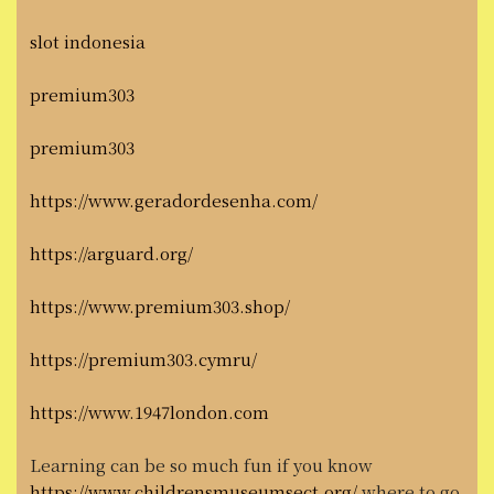
slot indonesia
premium303
premium303
https://www.geradordesenha.com/
https://arguard.org/
https://www.premium303.shop/
https://premium303.cymru/
https://www.1947london.com
Learning can be so much fun if you know
https://www.childrensmuseumsect.org/
where to go