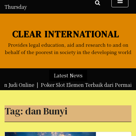
S
Thursday
k
August 6, 2026
i
11:14 pm
p
CLEAR INTERNATIONAL
t
o
Provides legal education, aid and research to and on
c
behalf of the poorest in society in the developing world
o
n
t
Latest News
e
n
 Judi Online |
Poker Slot Elemen Terbaik dari Permainan 
t
Tag:
dan Bunyi