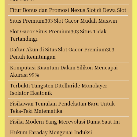
Fitur Bonus dan Promosi Nexus Slot di Dewa Slot
Situs Premium303 Slot Gacor Mudah Maxwin
Slot Gacor Situs Premium303 Situs Tidak
Tertandingi
Daftar Akun di Situs Slot Gacor Premium303
Penuh Keuntungan
Komputasi Kuantum Dalam Silikon Mencapai
Akurasi 99%
Terbukti Tungsten Ditelluride Monolayer:
Isolator Eksitonik
Fisikawan Temukan Pendekatan Baru Untuk
Teka-Teki Matematika
Fisika Modern Yang Merevolusi Dunia Saat Ini
Hukum Faraday Mengenai Induksi