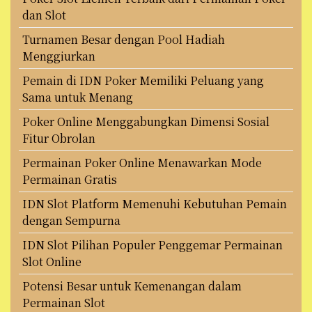
dan Slot
Turnamen Besar dengan Pool Hadiah
Menggiurkan
Pemain di IDN Poker Memiliki Peluang yang
Sama untuk Menang
Poker Online Menggabungkan Dimensi Sosial
Fitur Obrolan
Permainan Poker Online Menawarkan Mode
Permainan Gratis
IDN Slot Platform Memenuhi Kebutuhan Pemain
dengan Sempurna
IDN Slot Pilihan Populer Penggemar Permainan
Slot Online
Potensi Besar untuk Kemenangan dalam
Permainan Slot