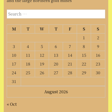
and the large northern gold mines
S
e
a
M
T
W
T
F
S
S
r
c
1
2
h
3
4
5
6
7
8
9
f
o
10
11
12
13
14
15
16
r
17
18
19
20
21
22
23
:
24
25
26
27
28
29
30
31
August 2026
« Oct