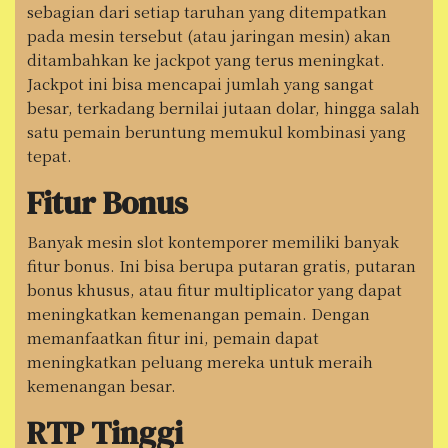
sebagian dari setiap taruhan yang ditempatkan
pada mesin tersebut (atau jaringan mesin) akan
ditambahkan ke jackpot yang terus meningkat.
Jackpot ini bisa mencapai jumlah yang sangat
besar, terkadang bernilai jutaan dolar, hingga salah
satu pemain beruntung memukul kombinasi yang
tepat.
Fitur Bonus
Banyak mesin slot kontemporer memiliki banyak
fitur bonus. Ini bisa berupa putaran gratis, putaran
bonus khusus, atau fitur multiplicator yang dapat
meningkatkan kemenangan pemain. Dengan
memanfaatkan fitur ini, pemain dapat
meningkatkan peluang mereka untuk meraih
kemenangan besar.
RTP Tinggi