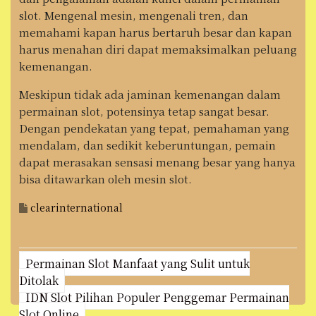
slot. Mengenal mesin, mengenali tren, dan
memahami kapan harus bertaruh besar dan kapan
harus menahan diri dapat memaksimalkan peluang
kemenangan.
Meskipun tidak ada jaminan kemenangan dalam
permainan slot, potensinya tetap sangat besar.
Dengan pendekatan yang tepat, pemahaman yang
mendalam, dan sedikit keberuntungan, pemain
dapat merasakan sensasi menang besar yang hanya
bisa ditawarkan oleh mesin slot.
clearinternational
P
Permainan Slot Manfaat yang Sulit untuk
o
Ditolak
IDN Slot Pilihan Populer Penggemar Permainan
s
Slot Online