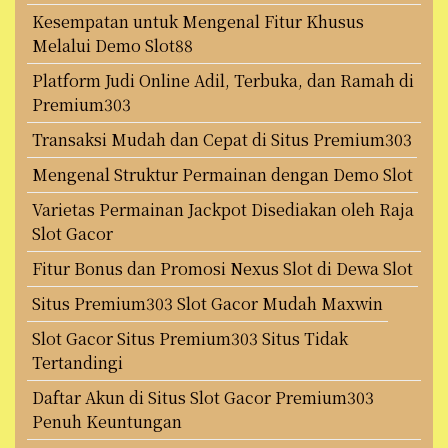
Kesempatan untuk Mengenal Fitur Khusus
Melalui Demo Slot88
Platform Judi Online Adil, Terbuka, dan Ramah di
Premium303
Transaksi Mudah dan Cepat di Situs Premium303
Mengenal Struktur Permainan dengan Demo Slot
Varietas Permainan Jackpot Disediakan oleh Raja
Slot Gacor
Fitur Bonus dan Promosi Nexus Slot di Dewa Slot
Situs Premium303 Slot Gacor Mudah Maxwin
Slot Gacor Situs Premium303 Situs Tidak
Tertandingi
Daftar Akun di Situs Slot Gacor Premium303
Penuh Keuntungan