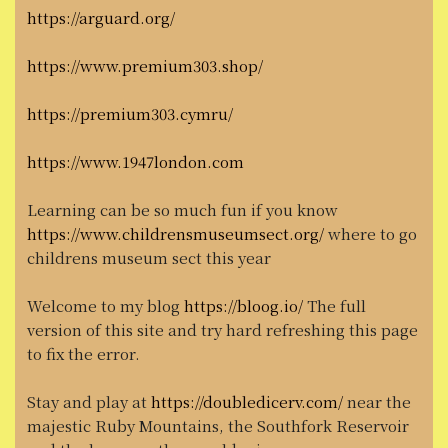
https://arguard.org/
https://www.premium303.shop/
https://premium303.cymru/
https://www.1947london.com
Learning can be so much fun if you know
https://www.childrensmuseumsect.org/
where to go
childrens museum sect this year
Welcome to my blog
https://bloog.io/
The full
version of this site and try hard refreshing this page
to fix the error.
Stay and play at
https://doubledicerv.com/
near the
majestic Ruby Mountains, the Southfork Reservoir