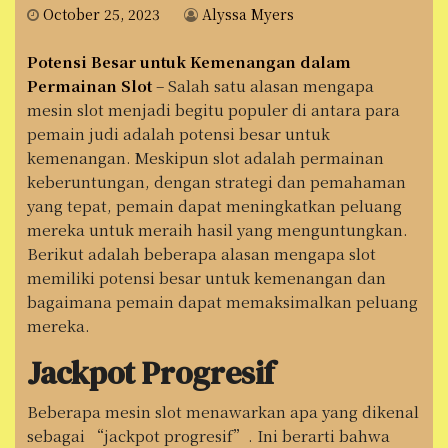
October 25, 2023
Alyssa Myers
Potensi Besar untuk Kemenangan dalam
Permainan Slot
– Salah satu alasan mengapa
mesin slot menjadi begitu populer di antara para
pemain judi adalah potensi besar untuk
kemenangan. Meskipun slot adalah permainan
keberuntungan, dengan strategi dan pemahaman
yang tepat, pemain dapat meningkatkan peluang
mereka untuk meraih hasil yang menguntungkan.
Berikut adalah beberapa alasan mengapa slot
memiliki potensi besar untuk kemenangan dan
bagaimana pemain dapat memaksimalkan peluang
mereka.
Jackpot Progresif
Beberapa mesin slot menawarkan apa yang dikenal
sebagai “jackpot progresif”. Ini berarti bahwa