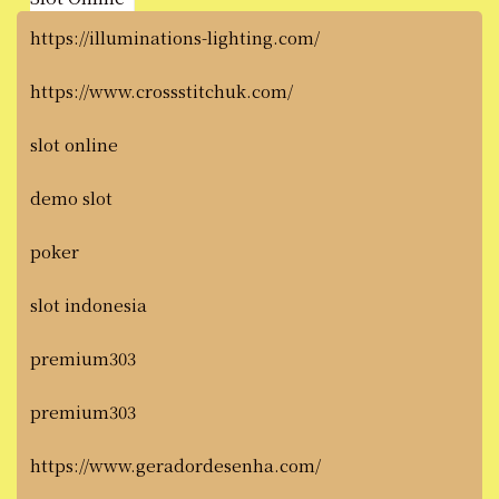
t
https://illuminations-lighting.com/
n
https://www.crossstitchuk.com/
a
slot online
v
i
demo slot
g
poker
a
slot indonesia
t
premium303
i
o
premium303
n
https://www.geradordesenha.com/