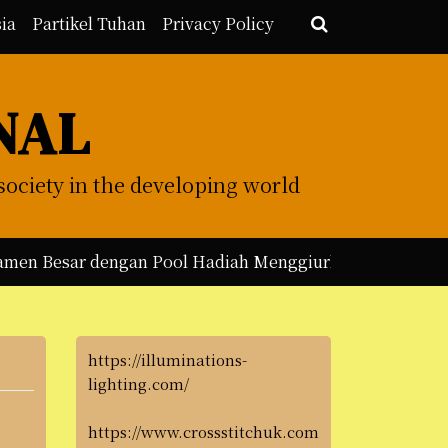
ia
Partikel Tuhan
Privacy Policy
NAL
 society in the developing world
Besar dengan Pool Hadiah Menggiurkan |
Pemain di ID
https://illuminations-
lighting.com/
https://www.crossstitchuk.com