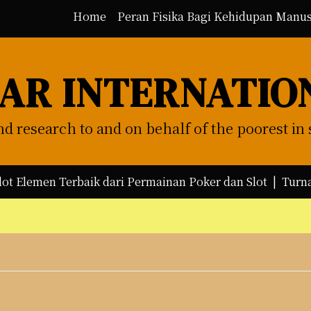
Home
Peran Fisika Bagi Kehidupan Manus
AR INTERNATIO
nd research to and on behalf of the poorest in
lemen Terbaik dari Permainan Poker dan Slot |
Turnamen 