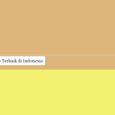
 Terbaik di Indonesia