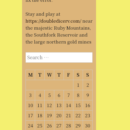
Stay and play at
https://doubledicerv.com/
near
the majestic Ruby Mountains,
the Southfork Reservoir and
the large northern gold mines
S
e
a
M
T
W
T
F
S
S
r
c
1
2
h
3
4
5
6
7
8
9
f
o
10
11
12
13
14
15
16
r
17
18
19
20
21
22
23
:
24
25
26
27
28
29
30