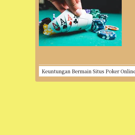
P
Keuntungan Bermain Situs Poker Online
o
s
t
n
a