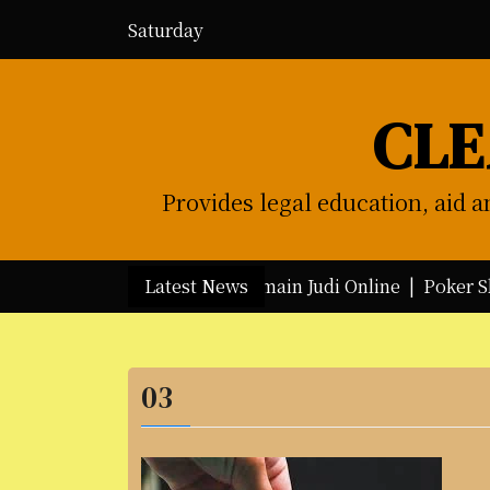
S
Saturday
k
August 8, 2026
i
9:36 am
p
CLE
t
o
c
o
Provides legal education, aid a
n
t
e
 Pilihan Favorit Banyak Pemain Judi Online |
Latest News
Poker Slot E
n
t
03