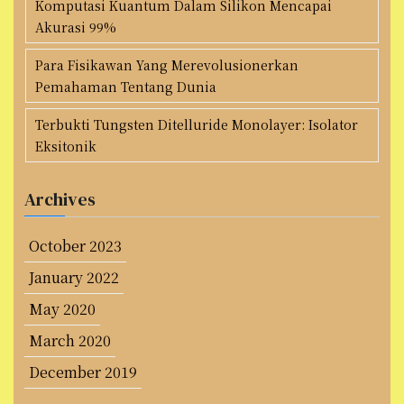
Komputasi Kuantum Dalam Silikon Mencapai
Akurasi 99%
Para Fisikawan Yang Merevolusionerkan
Pemahaman Tentang Dunia
Terbukti Tungsten Ditelluride Monolayer: Isolator
Eksitonik
Archives
October 2023
January 2022
May 2020
March 2020
December 2019