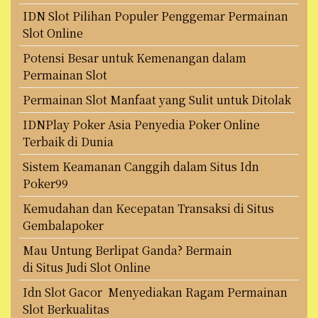
IDN Slot Pilihan Populer Penggemar Permainan
Slot Online
Potensi Besar untuk Kemenangan dalam
Permainan Slot
Permainan Slot Manfaat yang Sulit untuk Ditolak
IDNPlay Poker Asia Penyedia Poker Online
Terbaik di Dunia
Sistem Keamanan Canggih dalam Situs Idn
Poker99
Kemudahan dan Kecepatan Transaksi di Situs
Gembalapoker
Mau Untung Berlipat Ganda? Bermain
di Situs Judi Slot Online
Idn Slot Gacor Menyediakan Ragam Permainan
Slot Berkualitas