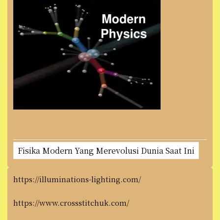
P
Fisika Modern Yang Merevolusi Dunia Saat Ini
o
https://illuminations-lighting.com/
s
t
https://www.crossstitchuk.com/