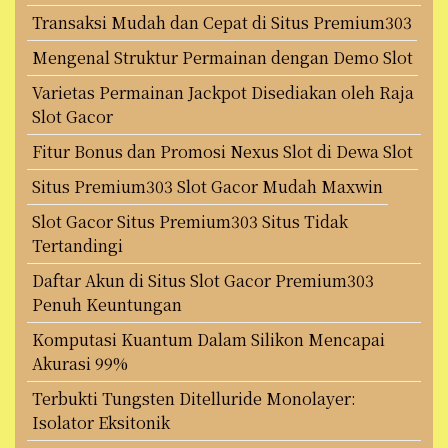
Transaksi Mudah dan Cepat di Situs Premium303
Mengenal Struktur Permainan dengan Demo Slot
Varietas Permainan Jackpot Disediakan oleh Raja
Slot Gacor
Fitur Bonus dan Promosi Nexus Slot di Dewa Slot
Situs Premium303 Slot Gacor Mudah Maxwin
Slot Gacor Situs Premium303 Situs Tidak
Tertandingi
Daftar Akun di Situs Slot Gacor Premium303
Penuh Keuntungan
Komputasi Kuantum Dalam Silikon Mencapai
Akurasi 99%
Terbukti Tungsten Ditelluride Monolayer:
Isolator Eksitonik